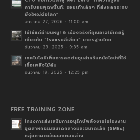
CFO คือก้าวแรกสู่ Net Zero “ทำความรู้จัก
คาร์บอนฟุตพริ้นท์: รอยเท้าเล็กๆ ที่ส่งผลกระทบ
ยิ่งใหญ่ต่อโลก”
มกราคม 27, 2026 - 11:00 am
ไม่ใช่แค่ผ้าขนหนู! 6 เรื่องจริงที่คุณอาจไม่เคยรู้
เกี่ยวกับ “โรงแรมสีเขียว” มาตรฐานไทย
ธันวาคม 23, 2025 - 9:35 am
เทคโนโลยีเพื่อการลดต้นทุนสำหรับหม้อไอน้ำที่ใช้
เชื้อเพลิงไม้สับ
ธันวาคม 19, 2025 - 12:25 pm
FREE TRAINING ZONE
โครงการส่งเสริมการอนุรักษ์พลังงานในโรงงาน
อุตสาหกรรมขนาดกลางและขนาดเล็ก (SMEs)
กลุ่มภาคตะวันออกตอนล่าง