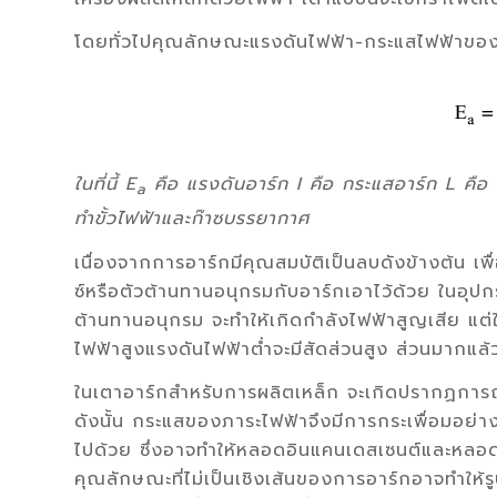
โดยทั่วไปคุณลักษณะแรงดันไฟฟ้า-กระแสไฟฟ้าของเ
ในที่นี้ E
คือ แรงดันอาร์ก I คือ กระแสอาร์ก L คือ ควา
a
ทำขั้วไฟฟ้าและก๊าซบรรยากาศ
เนื่องจากการอาร์กมีคุณสมบัติเป็นลบดังข้างต้น 
ซ์หรือตัวต้านทานอนุกรมกับอาร์กเอาไว้ด้วย ในอุปก
ต้านทานอนุกรม จะทำให้เกิดกำลังไฟฟ้าสูญเสีย แ
ไฟฟ้าสูงแรงดันไฟฟ้าต่ำจะมีสัดส่วนสูง ส่วนมากแล้
ในเตาอาร์กสำหรับการผลิตเหล็ก จะเกิดปรากฏการณ์ก
ดังนั้น กระแสของภาระไฟฟ้าจึงมีการกระเพื่อมอย่า
ไปด้วย ซึ่งอาจทำให้หลอดอินแคนเดสเซนต์และหลอดฟ
คุณลักษณะที่ไม่เป็นเชิงเส้นของการอาร์กอาจทำให้ร