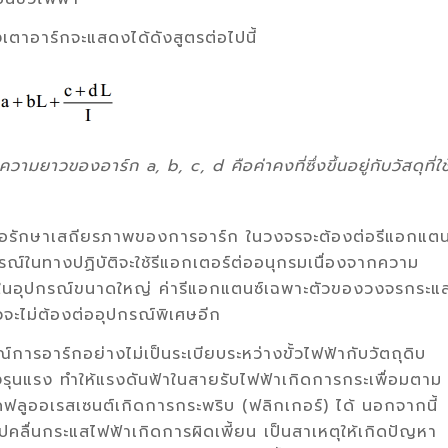
ตาอาร์กจะแสดงได้ดังสูตรต่อไปนี้
มยาวของอาร์ก a, b, c, d คือค่าคงที่ซึ่งขึ้นอยู่กับวัสดุที่ใช
เพื่อรักษาเสถียรภาพของการอาร์ก ในวงจรจะต้องต่อรีแอกแต
รณ์ในทางปฏิบัติจะใช้รีแอกเตอร์ต่ออนุกรมเนื่องจากความ
ต่ในอุปกรณ์ขนาดใหญ่ ค่ารีแอกแตนซ์เฉพาะตัวของวงจรกระแ
วจะไม่ต้องต่ออุปกรณ์พิเศษอีก
ารอาร์กอย่างไม่เป็นระเบียบระหว่างขั้วไฟฟ้ากับวัตถุดิบ
งรุนแรง ทำให้แรงดันฟ้าในสายรับไฟฟ้าเกิดการกระเพื่อมตาม
ลูออเรสเซนต์เกิดการกระพริบ (ฟลิกเกอร์) ได้ นอกจากนี้
ูปคลื่นกระแสไฟฟ้าเกิดการผิดเพี้ยน เป็นสาเหตุให้เกิดปัญหา