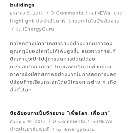
buildings
/
0 Comments
/
iNEWs
ข่าว
มกราคม 5, 2017
in
,
Highlight ประจำสัปดาห์
ข่าวเทคโนโลยีพลังงาน
,
/
iEnergyGuru.
by
ทั่วโลกต่างมีความพยายามอย่างมากในการคง
อุณหภูมิของโลกไม่ให้เพิ่มสูงขึ้น แนวทางการแก้
ปัญหามุ่งเป้าไปสู่การลดการปลดปล่อย
คาร์บอนไดออกไซด์ โดยเฉพาะในภาคส่วนของ
อาคารซึ่งมีศักยภาพอย่างมากในการลดการปลด
ปล่อยก๊าซเรือนกระจกโดยมีโครงการต่าง ๆ เกิด
ขึ้นทั่วโลก
ข้อดีของการปั่นจักรยาน “เพื่อโลก…เพื่อเรา”
/
0 Comments
/
iNEWs
ธันวาคม 10, 2015
in
,
ข่าวประชาสัมพันธ์
/
iEnergyGuru.
by