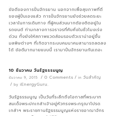
ข้อดีของการปั่นจักรยาน นอกจากเพื่อสุขภาพที่ดี
ของผู้ปั่นเองแล้ว การปั่นจักรยานยังช่วยลดระยะ
เวลาในการเดินทาง ที่ผู้คนส่วนมากต้องติดอยู่ใน
รถยนต์ ท่ามกลางการจราจรที่คับคั่งในชั่วโมงเร่ง
ด่วน ทั้งยังให้สภาพแวดล้อมรอบตัวเราน่าอยู่ขึ้น
มลพิษต่างๆ ที่เกิดจากระบบคมนาคมสามารถลดลง
ได้ ข้อดีมากมายแบบนี้ เรามาปั่นจักรยานกันเถอะ
10 ธันวาคม วันรัฐธรรมนูญ
/
0 Comments
/
วันสำคัญ
ธันวาคม 9, 2015
in
/
iEnergyGuru.
by
วันรัฐธรรมนูญ เป็นวันที่ระลึกถึงโอกาสที่พระบาท
สมเด็จพระปกเกล้าเจ้าอยู่หัวทรงพระกรุณาโปรด
เกล้าฯ พระราชทานรัฐธรรมนูญแห่งราชอาณาจักร