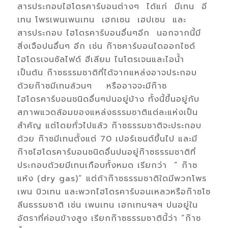
สารประกอบไฮโดรคาร์บอนต่างๆ ได้แก่ มีเทน อี
เทน โพรเพนเพนเทน เฮกเซน เฮปเซน และ
สารประกอบ ไฮโดรคาร์บอนอื่นๆอีก นอกจากนี้มี
สิ่งเจือปนอื่นๆ อีก เช่น ก๊าซคาร์บอนไดออกไซด์
ไฮโดรเจนซัลไฟด์ ฮีเลียม ไนโตรเจนและไอน้ำ
เป็นต้น ก๊าซธรรมชาติที่ได้จากแหล่งอาจประกอบ
ด้วยก๊าซมีเทนล้วนๆ หรืออาจจะมีก๊าซ
ไฮโดรคาร์บอนชนิดอื่นๆปนอยู่บ้าง ทั้งนี้ขึ้นอยู่กับ
สภาพแวดล้อมของแหล่งธรรมชาติแต่ละแห่งเป็น
สำคัญ แต่โดยทั่วไปแล้ว ก๊าซธรรมชาติจะประกอบ
ด้วย ก๊าซมีเทนตั้งแต่ 70 เปอร์เซนต์ขึ้นไป และมี
ก๊าซไฮโดรคาร์บอนชนิดอื่นปนอยู่ก๊าซธรรมชาติที่
ประกอบด้วยมีเทนเกือบทั้งหมด เรียกว่า ” ก๊าซ
แห้ง (dry gas)” แต่ถ้าก๊าซธรรมชาติใดมีพวกโพร
เพน บิวเทน และพวกไฮโดรคาร์บอนเหลวหรือก๊าซโซ
ลีนธรรมชาติ เช่น เพนเทน เฮกเทนฯลฯ ปนอยู่ใน
อัตราที่ค่อนข้างสูง เรียกก๊าซธรรมชาตินี้ว่า “ก๊าซ