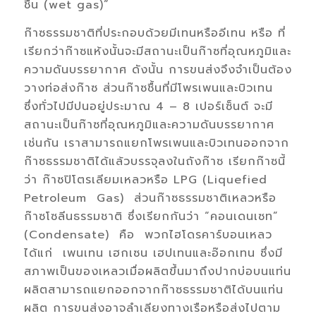
ชื้น (wet gas)”
ก๊าซธรรมชาติที่ประกอบด้วยมีเทนหรืออีเทน หรือ ที่
เรียกว่าก๊าซแห้งนั้นจะมีสถานะเป็นก๊าซที่อุณหภูมิและ
ความดันบรรยากาศ ดังนั้น การขนส่งจึงจำเป็นต้อง
วางท่อส่งก๊าซ ส่วนก๊าซชื้นที่มีโพรเพนและบิวเทน
ซึ่งทั่วไปมีปนอยู่ประมาณ 4 – 8 เปอร์เซ็นต์ จะมี
สถานะเป็นก๊าซที่อุณหภูมิและความดันบรรยากาศ
เช่นกัน เราสามารถแยกโพรเพนและบิวเทนออกจาก
ก๊าซธรรมชาติได้แล้วบรรจุลงในถังก๊าซ เรียกก๊าซนี้
ว่า ก๊าซปิโตรเลียมเหลวหรือ LPG (Liquefied
Petroleum Gas) ส่วนก๊าซธรรมชาติเหลวหรือ
ก๊าซโซลีนธรรมชาติ ซึ่งเรียกกันว่า “คอนเดนเซท”
(Condensate) คือ พวกไฮโดรคาร์บอนเหลว
ได้แก่ เพนเทน เฮกเซน เฮปเทนและอ๊อกเทน ซึ่งมี
สภาพเป็นของเหลวเมื่อผลิตขึ้นมาถึงปากบ่อบนแท่น
ผลิตสามารถแยกออกจากก๊าซธรรมชาติได้บนแท่น
ผลิต การขนส่งอาจลำเลียงทางเรือหรือส่งไปตาม