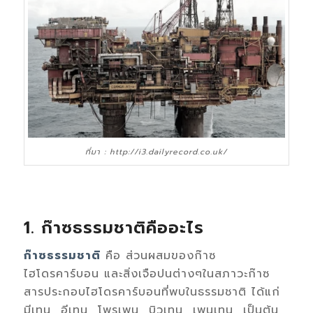
ที่มา : http://i3.dailyrecord.co.uk/
1. ก๊าซธรรมชาติคืออะไร
ก๊าซธรรมชาติ
คือ ส่วนผสมของก๊าซ
ไฮโดรคาร์บอน และสิ่งเจือปนต่างๆในสภาวะก๊าซ
สารประกอบไฮโดรคาร์บอนที่พบในธรรมชาติ ได้แก่
มีเทน อีเทน โพรเพน บิวเทน เพนเทน เป็นต้น