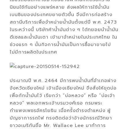
นิยมใช้กันอย่างแพร่หลาย ส่งผลให้การใช้น้ำมัน
เบนซินของประเทศขยายตัวขึ้น จึงมีการก่อสร้าง
สถานีบริการเพื่อจำหน่ายน้ำมันตั้งแต่ปี พ.ศ. 2473
ในระหว่างนี้ บริษัทค้าน้ำมันต่าง ๆ ได้ทยอยนำน้ำมัน
ดีเซลและน้ำมันเตา เข้ามาจำหน่ายในประเทศไทย ใน
ช่วงแรก ๆ นั้นกิจการน้ำมันเป็นการซื้อมาขายไป
ไม่มีการผลิตในประเทศ
ประมาณปี พ.ศ. 2464 มีการพบน้ำมันที่อำเภอฝาง
จังหวัดเชียงใหม่ เจ้าเมืองเชียงใหม่ จึงสั่งให้ขุดบ่อ
เพื่อกักน้ำมันไว้ เรียกว่า “บ่อหลวง” หรือ “บ่อเจ้า
หลวง” พลเอกพระเจ้าบรมวงศ์เธอ กรมพระ
กำแพงเพชรอัครโยธิน เมื่อครั้งดำรงตำแหน่ง ผู้
บัญชาการรถไฟ ทรงติดต่อว่าจ้างนักธรณีวิทยา
ชาวอเมริกันขื่อ Mr. Wallace Lee มาทำการ