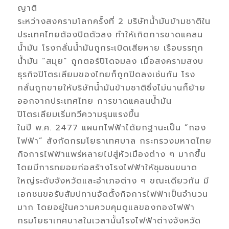
ญาติ
ระหว่างสงครามโลกครั้งที่ 2 บริษัทน้ำมันข้ามชาติใน
ประเทศไทยต้องปิดตัวลง ทำให้เกิดการขาดแคลน
น้ำมัน โรงกลั่นน้ำมันถูกระเบิดเสียหาย เรือบรรทุก
น้ำมัน “สมุย” ถูกตอร์ปิโดจมลง เมื่อสงครามสงบ
ธุรกิจปิโตรเลียมของไทยก็ถูกปิดลงเช่นกัน โรง
กลั่นถูกขายให้บริษัทน้ำมันข้ามชาติซึ่งไม่นานก็ย้าย
ออกจากประเทศไทย การขาดแคลนน้ำมัน
ปิโตรเลียมเริ่มทวีความรุนแรงขึ้น
ในปี พ.ศ. 2477 แผนกไฟฟ้าได้ยกฐานะเป็น “กอง
ไฟฟ้า” สังกัดกรมโยธาเทศบาล กระทรวงมหาดไทย
กิจการไฟฟ้าแพร่หลายไปสู่หัวเมืองต่าง ๆ มากขึ้น
โดยมีการทยอยก่อสร้างโรงไฟฟ้าให้ชุมชนขนาด
ใหญ่ระดับจังหวัดและอำเภอต่าง ๆ ขณะเดียวกัน มี
เอกชนขอรับสัมปทานจัดตั้งกิจการไฟฟ้าเป็นจำนวน
มาก โดยอยู่ในความควบคุมดูแลของกองไฟฟ้า
กรมโยธาเทศบาลในเวลานั้นโรงไฟฟ้าต่างจังหวัด