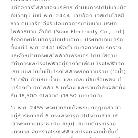
แต่กิจการไฟฟ้าของบริษัทฯ ดำเนินการได้ไม่นานนัก
ก็ขาดทุน ในปี พ.ศ. 2444 นายอ๊อก เวสเตนโฮลซ์
ชาวเดนมาร์ก จึงรับโอนกิจการมาในนาม บริษัท
ไฟฟ้าสยาม จำกัด (Siam Electricity Co., Ltd.)
ซึ่งจดทะเบียนที่กรุงโคเปนเฮเกน ประเทศเดนมาร์ก
ตั้งแต่ปี พ.ศ. 2441 เพื่อดำเนินกิจการเดินรถราง
และจำหน่ายกระแสไฟฟ้าในพระนคร โดยมีสถาน
ที่ทำการและโรงไฟฟ้าอยู่ข้างวัดเลียบ โรงไฟฟ้าวัด
เลียบในสมัยนั้นเป็นโรงไฟฟ้าพลังความร้อน (ไอน้ำ)
ใช้ไม้ฟืน ถ่านหิน น้ำมัน และแกลบเป็นเชื้อเพลิง มี
เครื่องกำเนิดไฟฟ้า 6 เครื่อง และรวมกำลังผลิตทั้ง
สิ้น 18,500 กิโลวัตต์ (18.50 เมกะวัตต์)
ใน พ.ศ. 2455 พระบาทสมเด็จพระมงกุฎเกล้าเจ้า
อยู่หัวรัชกาลที่ 6 ทรงพระกรุณาโปรดเกล้าฯ ให้
เจ้าพระยายมราช (ปั้น สุขุม) เสนาบดีกระทรวง
นครบาล จัดสร้างโรงไฟฟ้าและโรงกรองน้ำขึ้นที่