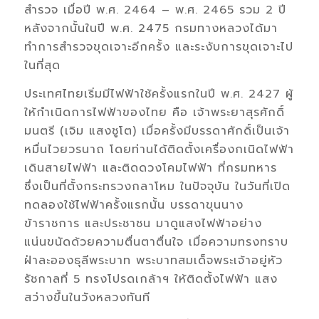
สำรวจ เมื่อปี พ.ศ. 2464 – พ.ศ. 2465 รวม 2 ปี
หลังจากนั้นในปี พ.ศ. 2475 กรมทางหลวงได้มา
ทำการสำรวจขุดเจาะอีกครั้ง และระงับการขุดเจาะไป
ในที่สุด
ประเทศไทยเริ่มมีไฟฟ้าใช้ครั้งแรกในปี พ.ศ. 2427 ผู้
ให้กำเนิดการไฟฟ้าของไทย คือ เจ้าพระยาสุรศักดิ์
มนตรี (เจิม แสงชูโต) เมื่อครั้งมีบรรดาศักดิ์เป็นเจ้า
หมื่นไวยวรนาถ โดยท่านได้ติดตั้งเครื่องกเนิดไฟฟ้า
เดินสายไฟฟ้า และติดดวงโคมไฟฟ้า ที่กรมทหาร
ซึ่งเป็นที่ตั้งกระทรวงกลาโหม ในปัจจุบัน ในวันที่เปิด
ทดลองใช้ไฟฟ้าครั้งแรกนั้น บรรดาขุนนาง
ข้าราชการ และประชาชน มาดูแสงไฟฟ้าอย่าง
แน่นขนัดด้วยความตื่นตาตื่นใจ เมื่อความทรงทราบ
ฝ่าละอองธุลีพระบาท พระบาทสมเด็จพระเจ้าอยู่หัว
รัชกาลที่ 5 ทรงโปรดเกล้าฯ ให้ติดตั้งไฟฟ้า แสง
สว่างขึ้นในวังหลวงทันที