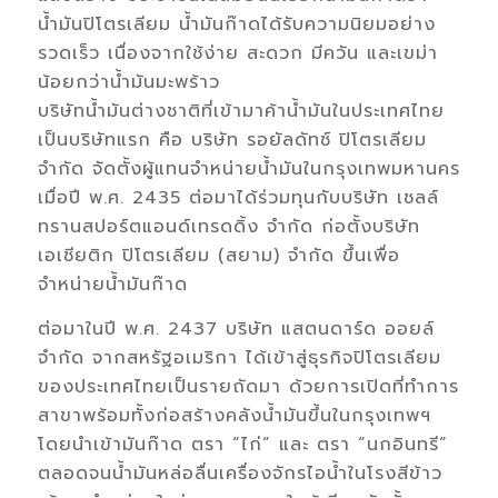
น้ำมันปิโตรเลียม น้ำมันก๊าดได้รับความนิยมอย่าง
รวดเร็ว เนื่องจากใช้ง่าย สะดวก มีควัน และเขม่า
น้อยกว่าน้ำมันมะพร้าว
บริษัทน้ำมันต่างชาติที่เข้ามาค้าน้ำมันในประเทศไทย
เป็นบริษัทแรก คือ บริษัท รอยัลดัทช์ ปิโตรเลียม
จำกัด จัดตั้งผู้แทนจำหน่ายน้ำมันในกรุงเทพมหานคร
เมื่อปี พ.ศ. 2435 ต่อมาได้ร่วมทุนกับบริษัท เชลล์
ทรานสปอร์ตแอนด์เทรดดิ้ง จำกัด ก่อตั้งบริษัท
เอเชียติก ปิโตรเลียม (สยาม) จำกัด ขึ้นเพื่อ
จำหน่ายน้ำมันก๊าด
ต่อมาในปี พ.ศ. 2437 บริษัท แสตนดาร์ด ออยล์
จำกัด จากสหรัฐอเมริกา ได้เข้าสู่ธุรกิจปิโตรเลียม
ของประเทศไทยเป็นรายถัดมา ด้วยการเปิดที่ทำการ
สาขาพร้อมทั้งก่อสร้างคลังน้ำมันขึ้นในกรุงเทพฯ
โดยนำเข้ามันก๊าด ตรา “ไก่” และ ตรา “นกอินทรี”
ตลอดจนน้ำมันหล่อลื่นเครื่องจักรไอน้ำในโรงสีข้าว