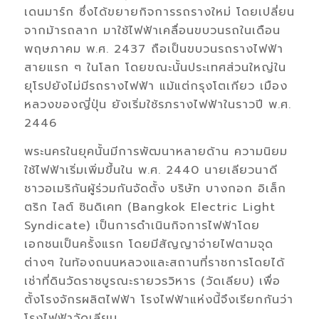
เดนมาร์ก ซึ่งได้ขยายกิจการรถรางใหม่ โดยเปลี่ยน
จากม้ารถลาก มาใช้ไฟฟ้าเคลื่อนขบวนรถในเดือน
พฤษภาคม พ.ศ. 2437 ถือเป็นขบวนรถรางไฟฟ้า
สายแรก ๆ ในโลก โดยขณะนั้นประเทศส่วนใหญ่ใน
ยุโรปยังไม่มีรถรางไฟฟ้า แม้แต่กรุงโตเกียว เมือง
หลวงของญี่ปุ่น ยังเริ่มใช้รภรางไฟฟ้าในราวปี พ.ศ.
2446
พระนครในยุคนั้นมีการพัฒนาหลายด้าน ความนิยม
ใช้ไฟฟ้าเริ่มเพิ่มขึ้นใน พ.ศ. 2440 นายเลียวนาดี
ชาวอเมริกันผู้ร่วมกันจัดตั้ง บริษัท บางกอก อิเล็ก
ตริก ไลต์ ซินดิเคท (Bangkok Electric Light
Syndicate) เป็นการดำเนินกิจการไฟฟ้าโดย
เอกชนเป็นครั้งแรก โดยมีสัญญาจ่ายไฟตามจุด
ต่างๆ ในท้องถนนหลวงและสถานที่ราชการโดยได้
เช่าที่ดินวัดราชบูรณะรายวรวิหาร (วัดเลียบ) เพื่อ
ตั้งโรงจักรผลิตไฟฟ้า โรงไฟฟ้าแห่งนี้จึงเรียกกันว่า
โรงไฟฟ้าวัดเลียบ