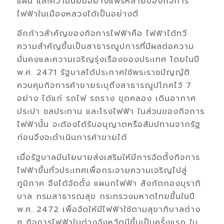
แผ่น และความนิยมอย่างแพร่หลายของกิจการ
ไฟฟ้าในเมืองหลวงได้เป็นอย่างดี
อีกก้าวสำคัญของกิจการไฟฟ้าคือ ไฟฟ้าได้ทวี
ความสำคัญขึ้นเป็นสาธารณูปการที่มีผลต่อความ
มั่นคงและความเจริญรุ่งเรืองของประเทศ โดยในปี
พ.ศ. 2471 รัฐบาลได้ประกาศใช้พระราชบัญญัติ
ควบคุมกิจการค้าขายระบุถึงสาธารณูปโภคไว้ 7
อย่าง ได้แก่ รถไฟ รถราง ขุดคลอง เดินอากาศ
ประปา ชลประทาน และโรงไฟฟ้า ในส่วนของกิจการ
ไฟฟ้านั้น จะต้องได้รับอนุญาตหรือสัมปทานจากรัฐ
ก่อนจึงจะดำเนินการค้าขายได้
เมื่อรัฐบาลมีนโยบายส่งเสริมให้มีการจัดตั้งกิจการ
ไฟฟ้าขึ้นทั่วประเทศเพื่อกระจายความเจริญไปสู่
ภูมิภาค จึงได้จัดตั้ง แผนกไฟฟ้า สังกัดกองบุราภิ
บาล กรมสาธารณสุข กระทรวงมหาดไทยขึ้นในปี
พ.ศ. 2472 เพื่อจัดให้มีไฟฟ้าใช้ตามสุขาภิบาลต่าง
ๆ กิจการไฟฟ้าในต่างจังหวัดมีขึ้นเป็นครั้งแรก ใน