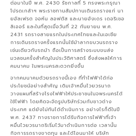
ต่อมาในปี พ.ศ. 2430 รัชกาลที่ 5 ทรงพระกรุณา
โปรดเกล้าฯ พระราชทานสัมปทานเดินรถรางแก่ นา
ยอัลเฟรต จอห์น ลอฟตัส และนายอังเดร เดอริเชอ
ลิเออร์ และในที่สุดเมื่อวันที่ 22 กันยายน พ.ศ.
2431 รถรางสายแรกในประเทศไทยและในเอเชีย
การเดินรถรางครั้งแรกนั้นใช้ม้าลากขบวนรถราง
เช่นเดียวกับรถม้า ถือเป็นการสร้างระบบขนส่ง
มวลชนครั้งสำคัญในประวัติศาสตร์ ซึ่งส่งผลให้การ
คมนาคม ในพระนครสะดวกยิ่งขึ้น
จากคมนาคมด้วยรถรางนี้เอง ที่ทำไฟฟ้าได้ก่อ
ประโยชน์อย่างสำคัญ เดิมเจ้าหมื่นไวยวรนาถ
วางแผนที่สร้างโรงไฟฟ้าให้ประชาชนในจพระนครได้
ใช้ไฟฟ้า โดยคิดจะจัดรูปบริษัทร่วมกับชาวต่าง
ประเทศ แต่ยังไม่ทันได้ดำเนินการ อย่างไรก็ดีในปี
พ.ศ. 2437 ทางราชการได้รับกิจการไฟฟ้าที่เจ้า
หมื่นไวยวรนาถริเริ่มไว้มาดำเนินการต่อ เวลานั้น
กิจการรถรางขาดทุน และได้โอนมาให้ บริษัท