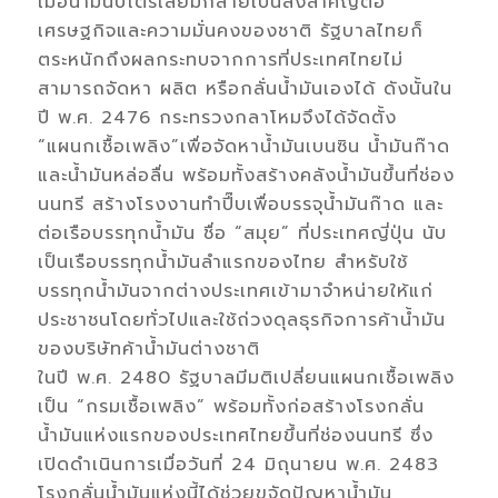
เมื่อน้ำมันปิโตรเลียมกลายเป็นสิ่งสำคัญต่อ
เศรษฐกิจและความมั่นคงของชาติ รัฐบาลไทยก็
ตระหนักถึงผลกระทบจากการที่ประเทศไทยไม่
สามารถจัดหา ผลิต หรือกลั่นน้ำมันเองได้ ดังนั้นใน
ปี พ.ศ. 2476 กระทรวงกลาโหมจึงได้จัดตั้ง
“แผนกเชื้อเพลิง”เพื่อจัดหาน้ำมันเบนซิน น้ำมันก๊าด
และน้ำมันหล่อลื่น พร้อมทั้งสร้างคลังน้ำมันขึ้นที่ช่อง
นนทรี สร้างโรงงานทำปี๊บเพื่อบรรจุน้ำมันก๊าด และ
ต่อเรือบรรทุกน้ำมัน ชื่อ “สมุย” ที่ประเทศญี่ปุ่น นับ
เป็นเรือบรรทุกน้ำมันลำแรกของไทย สำหรับใช้
บรรทุกน้ำมันจากต่างประเทศเข้ามาจำหน่ายให้แก่
ประชาชนโดยทั่วไปและใช้ถ่วงดุลธุรกิจการค้าน้ำมัน
ของบริษัทค้าน้ำมันต่างชาติ
ในปี พ.ศ. 2480 รัฐบาลมีมติเปลี่ยนแผนกเชื้อเพลิง
เป็น “กรมเชื้อเพลิง” พร้อมทั้งก่อสร้างโรงกลั่น
น้ำมันแห่งแรกของประเทศไทยขึ้นที่ช่องนนทรี ซึ่ง
เปิดดำเนินการเมื่อวันที่ 24 มิถุนายน พ.ศ. 2483
โรงกลั่นน้ำมันแห่งนี้ได้ช่วยขจัดปัญหาน้ำมัน