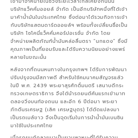
เข้ามาจำหน่ายในช่วงระยะเวลาใกล้เคียงกันนั้น
บริษัทแว็คคั่มออยล์ จำกัด เป็นอีกบริษัทหนึ่งที่ได้เข้า
มาค้าน้ำมันในประเทศไทย ซึ่งต่อมาได้รวมกิจการเข้า
กับบริษัทแสตนดาร์ดออยล์ฯ พร้อมทั้งเปลี่ยนชื่อเป็น
บริษัท โซโคนี่แว็คคั่มคอร์ปอเรชั่น จำกัด โดย
จำหน่ายผลิตภัณฑ์น้ำมันหล่อลื่นตรา “นกแดง” ซึ่งมี
คุณภาพเป็นที่ยอมรับและได้รับความนิยมอย่างแพร่
หลายในขณะนั้น
หลังจากที่ถนนหนทางในกรุงเทพฯ ได้รับการพัฒนา
ปรับปรุงจนมีสภาพดี สำหรับใช้คมนาคมสัญจรแล้ว
ในปี พ.ศ. 2439 พระยาสุรศักดิ์มนตรี เสนาบดีกระ
ทรวงเกษตราธิการ จึงได้นำรถยนต์คันแรกเข้ามาท
ดลองวิ่งบนท้องถนน และอีก 6 ปีต่อมา พระยา
ภักดีนรเศรษฐ (เลิศ เศรษฐบุตร) ได้ดัดแปลงมา
เป็นรถเมล์ขาว จึงเป็นจุดเริ่มในการนำน้ำมันเบนซิน
มาใช้ในประเทศไทย
เมื่อรถยนต์กลายมาเป็นยานพาหนะที่ได้รับความ