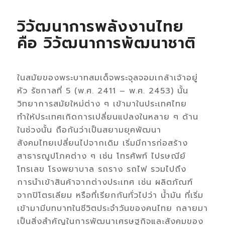
วิวัฒนาการพลังงานไทย
คือ วิวัฒนาการพัฒนาชาติ
ในสมัยของพระบาทสมเด็จพระจุลจอมเกล้าเจ้าอยู่
หัว รัชกาลที่ 5 (พ.ศ. 2411 – พ.ศ. 2453) นั้น
วิทยาการสมัยใหม่ต่าง ๆ เข้ามาในประเทศไทย
ทำให้ประเทศเกิดการเปลี่ยนแปลงในหลาย ๆ ด้าน
ในช่วงนั้น ถือกันว่าเป็นสยามยุคพัฒนา
สังคมไทยเปลี่ยนไปจากเดิม เริ่มมีการก่อสร้าง
สาธารณูปโภคต่าง ๆ เช่น โทรศัพท์ ไปรษณีย์
โทรเลข โรงพยาบาล รถราง รถไฟ รวมไปถึง
การนำเข้าสินค้าจากต่างประเทศ เช่น ผลิตภัณฑ์
จากปิโตรเลียม หรือที่เรียกกันทั่วไปว่า น้ำมัน ที่เริ่ม
เข้ามามีบทบาทในชีวิตประจำวันของคนไทย กลายมา
เป็นสิ่งสำคัญในการพัฒนาเศรษฐกิจและสังคมของ