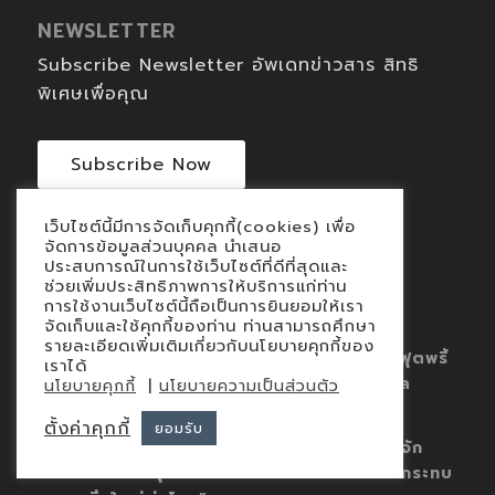
NEWSLETTER
Subscribe Newsletter อัพเดทข่าวสาร สิทธิ
พิเศษเพื่อคุณ
Subscribe Now
เว็บไซต์นี้มีการจัดเก็บคุกกี้(cookies) เพื่อ
จัดการข้อมูลส่วนบุคคล นำเสนอ
ประสบการณ์ในการใช้เว็บไซต์ที่ดีที่สุดและ
ช่วยเพิ่มประสิทธิภาพการให้บริการแก่ท่าน
การใช้งานเว็บไซต์นี้ถือเป็นการยินยอมให้เรา
LATEST NEWS & ARTICLES
จัดเก็บและใช้คุกกี้ของท่าน ท่านสามารถศึกษา
รายละเอียดเพิ่มเติมเกี่ยวกับนโยบายคุกกี้ของ
กระบวนการประเมินและทวนสอบคาร์บอนฟุตพริ้
เราได้
นท์ขององค์กร (CFO) ตามมาตรฐานสากล
|
นโยบายคุกกี้
นโยบายความเป็นส่วนตัว
มกราคม 30, 2026 - 10:00 am
ตั้งค่าคุกกี้
ยอมรับ
CFO คือก้าวแรกสู่ Net Zero “ทำความรู้จัก
คาร์บอนฟุตพริ้นท์: รอยเท้าเล็กๆ ที่ส่งผลกระทบ