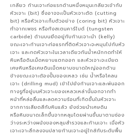
เกลียว ก้านเจาะท่อแรกด้านหนึ่งหมุนเกลียวเข้ากับ
หัวเจาะ (bit) ซึ่งอาจจะเป็นหัวเจาะตัด (cutting
bit) หรือหัวเจาะเก็บตัวอย่าง (coring bit) หัวเจาะ
ทำจากเพชร หรือทังสเตนคาร์ไบด์ (tungsten
carbide) ด้านบนยึดอยู่กับก้านเจาะนำ (kelly)
ขณะเจาะก้านเจาะท่อแรกที่ติดหัวเจาะจะหมุนไปกับหัว
เจาะ และกดหัวเจาะในเวลาเดียวกันนํ้าหนักกดทำให้
หินหรือดินเม็ดหยาบแตกออก และหัวเจาะจะเบียด
เศษหินหรือเศษดินเม็ดหยาบขนาดใหญ่ออกด้าน
ข้างขณะเจาะต้องปั๊มของเหลว เช่น นํ้าหรือโคลน
เจาะ (drilling mud) เข้าไปยังก้านเจาะและพ่นออก
ทางรูที่อยู่บนหัวเจาะของเหลวเหล่านี้นอกจากทำ
หน้าที่หล่อลื่นและลดความร้อนที่เกิดขึ้นในหัวเจาะ
จากการเสียดสีกับหินแล้ว ยังช่วยนำเศษดิน
หรือหินขนาดเล็กขึ้นจากหลุมโดยผ่านขึ้นมาตามช่อง
ว่างระหว่างผนังของหลุมสำรวจและก้านเจาะ เมื่อหัว
เจาะเจาะลึกลงจนปลายก้านเจาะอยู่ใกล้กับระดับพื้น