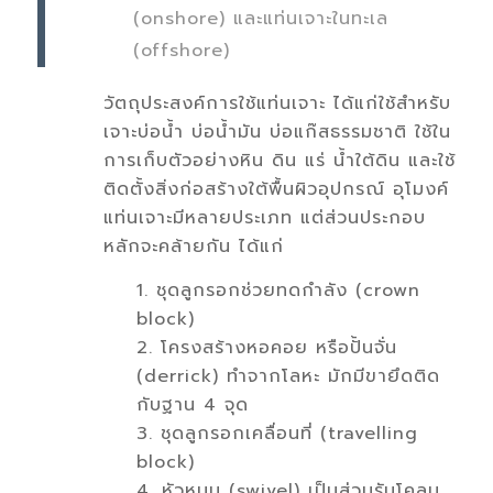
(onshore) และแท่นเจาะในทะเล
(offshore)
วัตถุประสงค์การใช้แท่นเจาะ ได้แก่ใช้สำหรับ
เจาะบ่อนํ้า บ่อนํ้ามัน บ่อแก๊สธรรมชาติ ใช้ใน
การเก็บตัวอย่างหิน ดิน แร่ นํ้าใต้ดิน และใช้
ติดตั้งสิ่งก่อสร้างใต้พื้นผิวอุปกรณ์ อุโมงค์
แท่นเจาะมีหลายประเภท แต่ส่วนประกอบ
หลักจะคล้ายกัน ได้แก่
1. ชุดลูกรอกช่วยทดกำลัง (crown
block)
2. โครงสร้างหอคอย หรือปั้นจั่น
(derrick) ทำจากโลหะ มักมีขายึดติด
กับฐาน 4 จุด
3. ชุดลูกรอกเคลื่อนที่ (travelling
block)
4. หัวหมุน (swivel) เป็นส่วนรับโคลน