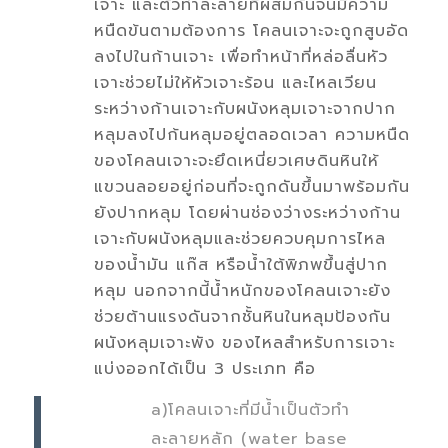
เจาะ และตัวทำละลายที่ผสมกันจนมีความ
หนืดข้นตามต้องการ โคลนเจาะจะถูกสูบอัด
ลงไปในก้านเจาะ เพื่อทำหน้าที่หล่อลื่นหัว
เจาะช่วยไม่ให้หัวเจาะร้อน และไหลเวียน
ระหว่างก้านเจาะกับผนังหลุมเจาะจากปาก
หลุมลงไปก้นหลุมอยู่ตลอดเวลา ความหนืด
ของโคลนเจาะจะยึดเหนี่ยวเศษดินหินให้
แขวนลอยอยู่ก่อนที่จะถูกดันขึ้นมาพร้อมกัน
ยังปากหลุม โดยผ่านช่องว่างระหว่างก้าน
เจาะกับผนังหลุมและช่วยควบคุมการไหล
ของนํ้ามัน แก๊ส หรือนํ้าใต้พิภพขึ้นสู่ปาก
หลุม นอกจากนี้นํ้าหนักของโคลนเจาะยัง
ช่วยต้านแรงดันจากชั้นหินในหลุมป้องกัน
ผนังหลุมเจาะพัง ของไหลสำหรับการเจาะ
แบ่งออกได้เป็น 3 ประเภท คือ
a)โคลนเจาะที่มีนํ้าเป็นตัวทำ
ละลายหลัก (water base