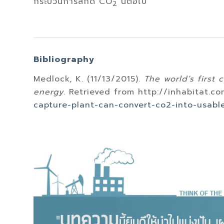
กระบวนการสกัด CO
นี้ต่อไป
2
Bibliography
Medlock, K. (11/13/2015).
The world’s first
energy
. Retrieved from http://inhabitat.c
capture-plant-can-convert-co2-into-usabl