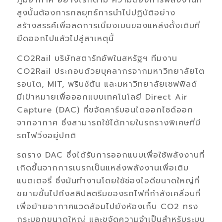
ภูมิอากาศ อย่างไรก็ตาม ความต้องการพลังงานที่
สูงนั้นต้องการกลยุทธ์การนำไปปฏิบัติอย่าง
สร้างสรรค์เพื่อลดการเบี่ยงเบนของแหล่งดั้งเดิมที่
ยืดออกไปแล้วไปสู่สาเหตุนี้
CO2Rail บริษัทสตาร์ทอัพในสหรัฐฯ ทีมงาน
CO2Rail ประกอบด้วยบุคลากรจากมหาวิทยาลัยโต
รอนโต, MIT, พรินซ์ตัน และมหาวิทยาลัยเชฟฟิลด์
มีเป้าหมายเพื่อออกแบบเทคโนโลยี Direct Air
Capture (DAC) ที่ขจัดคาร์บอนไดออกไซด์ออก
จากอากาศ ซึ่งสามารถใช้ได้ภายในรถรางพิเศษที่มี
รถไฟวิ่งอยู่ปกติ
รถราง DAC ซึ่งได้รับการออกแบบเพื่อใช้พลังงานที่
เกิดขึ้นจากการเบรกเป็นแหล่งพลังงานเพื่อเติม
แบตเตอรี่ ซึ่งมันทำงานโดยใช้ช่องไอดีขนาดใหญ่ที่
ขยายขึ้นไปถึงสลิปสตรีมของรถไฟที่กำลังเคลื่อนที่
เพื่อย้ายอากาศแวดล้อมไปยังห้องเก็บ CO2 ทรง
กระบอกขนาดใหญ่ และขจัดความจำเป็นสำหรับระบบ