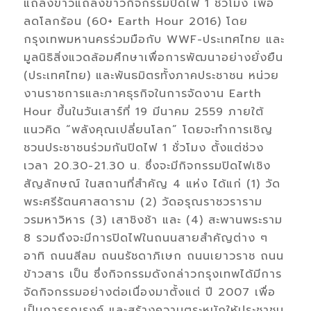
แถลงข่าวแถลงข่าวกิจกรรมปิดไฟ 1 ชั่วโมง เพื่อ
ลดโลกร้อน (60+ Earth Hour 2016) โดย
กรุงเทพมหานครร่วมมือกับ WWF-ประเทศไทย และ
มูลนิธิสิ่งแวดล้อมศึกษาเพื่อการพัฒนาอย่างยั่งยืน
(ประเทศไทย) และพันธมิตรทั้งภาคประชาชน หน่วย
งานราชการและภาคธุรกิจในการจัดงาน Earth
Hour ขึ้นในวันเสาร์ที่ 19 มีนาคม 2559 ภายใต้
แนวคิด “พลังคุณเปลี่ยนโลก” โดยจะทำการเชิญ
ชวนประชาชนร่วมกันปิดไฟ 1 ชั่วโมง ตั้งแต่ช่วง
เวลา 20.30-21.30 น. ซึ่งจะมีกิจกรรมปิดไฟเชิง
สัญลักษณ์ ในสถานที่สำคัญ 4 แห่ง ได้แก่ (1) วัด
พระศรีรัตนศาสดาราม (2) วัดอรุณราชวราราม
วรมหาวิหาร (3) เสาชิงช้า และ (4) สะพานพระราม
8 รวมถึงจะมีการปิดไฟในถนนสายสำคัญต่าง ๆ
อาทิ ถนนสีลม ถนนรัชดาภิเษก ถนนเยาวราช ถนน
ข้าวสาร เป็น ซึ่งกิจกรรมดังกล่าวกรุงเทพได้มีการ
จัดกิจกรรมอย่างต่อเนื่องมาตั้งแต่ ปี 2007 เพื่อ
เป็นการรณรงค์ และสร้างความตระหนักให้ประชาชน