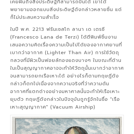
เคยฝันถึงสิ่งประดิษฐ์ที่สามารถบินได้ เขาได้
พยายามออกแบบสิ่งประดิษฐ์ดังกล่าวหลายชิ้น แต่
ก็ไม่ประสบความสำเร็จ
ในปี พ.ศ. 2213 ฟรันเซสโก ลานา เด เตรซี
(Francesco Lana de Terzi) ได้ตีพิมพ์ชิ้นงาน
เสนอความคิดเรื่องความเป็นไปได้ของอากาศยานที่
เบากว่าอากาศ (Lighter Than Air) การใช้วัตถุ
กลวงที่มีผิวเป็นฟอยล์ทองแดงบางๆ ในขณะที่ด้าน
ในเป็นสุญญากาศอาจจะทำให้วัตถุนั้นเบากว่าอากาศ
จนสามารถยกเรือเหาะได้ อย่างไรก็ตามทฤษฎีดัง
กล่าวก็ตกไปเนื่องจากความจริงที่ว่าความดัน
อากาศที่แตกต่างอย่างมหาศาลนั้นจะทำให้เรือเหาะ
ยุบตัว ทฤษฎีดังกล่าวในปัจจุบันถูกรู้จักในชื่อ "เรือ
เหาะสุญญากาศ" (Vacuum Airship)