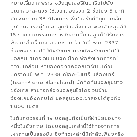
หมายเริ่มจากพระราชวังตุยเลอรีในปารีสไปยัง
มณฑลวาล-ดวซ ใช้เวลาล่องรวม 2 ชั่วโมง 5 นาที
กับระยะทาง 33 กิโลเมตร ซึ่งในครั้งนี้มีขุนนางชั้น
สูงโดยสารอยู่ในบอลลูนด้วยสี่คนและพระเจ้าหลุยส์ที่
16 ร่วมทอดพระเนตร หลังจากนี้บอลลูนก็ได้รับการ
พัฒนาขึ้นเรื่อยๆ อย่างรวดเร็ว ในปี พ.ศ. 2337
ช่วงสงครามปฏิวัติฝรั่งเศส กองทัพฝรั่งเศสได้ใช้
บอลลูนไฮโดรเจนแบบผูกเชือกเพื่อสังเกตการณ์
ความเคลื่อนไหวของกองทัพออสเตรียในเดือน
มกราคมปี พ.ศ. 2338 ฌ็อง-ปิแยร์ บล็องชาร์
(Jean-Pierre Blanchard) นักคิดค้นบอลลูนชาว
ฝรั่งเศส สามารถล่องบอลลูนไฮโดรเจนข้าม
ช่องแคบอังกฤษได้ บอลลูนของเขาลอยได้สูงถึง
1,800 เมตร
ในต้นศตวรรษที่ 19 บอลลูนถือเป็นกีฬานิยมอย่าง
หนึ่งในอังกฤษ โดยบอลลูนเหล่านี้ใช้ก๊าซจากการ
เผาถ่านเป็นแรงขับ ซึ่งก๊าซเหล่านี้มีกำลังเพียงครึ่ง