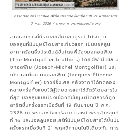
การทดลองครั้งแรกของพี่น้องมงกอลฟีเยเมื่อวันที่ 21 พฤศจิกายน
ปี พ.ศ. 2326 / ภาพจาก en.wikipedia.org
จากเอกสารที่มีรายละเอียดสมบูรณ์ ได้ระบุว่า
บอลลูนที่มีมนุษย์โดยสารเที่ยวแรก เป็นบอลลูน
อากาศร้อนซึ่งประดิษฐ์ขึ้นโดยพี่น้องมงกอลฟีเย
(The Montgolfier brothers) โฌแซ็ฟ-มีแชล ม
งกอลฟีเย (Joseph-Michel Montgolfier) และ
ฌัก-เอเตียน มงกอลฟีเย (Jacques-Étienne
Montgolfier) ชาวฝรั่งเศส หลังจากที่ได้ทดลอง
หลายครั้งทั้งแบบไร้ผู้โดยสารและใช้สัตว์โดยสารใน
ที่สุด บอลลูนแบบโยงเชือกที่มีมนุษย์โดยสารก็ถูก
สาธิตขึ้นครั้งแรกเมื่อวันที่ 19 กันยายน ปี พ.ศ.
2326 ณ พระราชวังแวร์ซาย ต่อหน้าพระเจ้าหลุยส์
ที่ 16 และบอลลูนลอยเสรีที่มีมนุษย์โดยสารได้ขึ้นบิน
ครั้งแรกเมื่อวันที่ 21 พฤศจิกายนในปีเดียวกัน การ