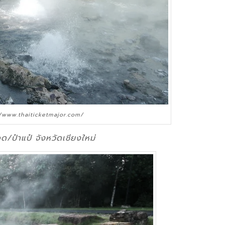
//www.thaiticketmajor.com/
ือด/ป๋าแป๋ จังหวัดเชียงใหม่