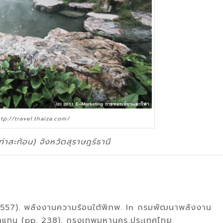
tp://travel.thaiza.com/
(ท่าสะท้อน) จังหวัดสุราษฎร์ธานี
557). พลังงานความร้อนใต้พิภพ. In กรมพัฒนาพลังงาน
ดแทน (pp. 238). กรุงเทพมหานคร,ประเทศไทย.