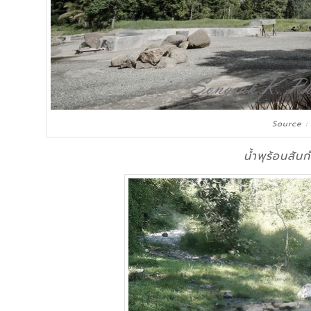
Source :
นํ้าพุร้อนสัน