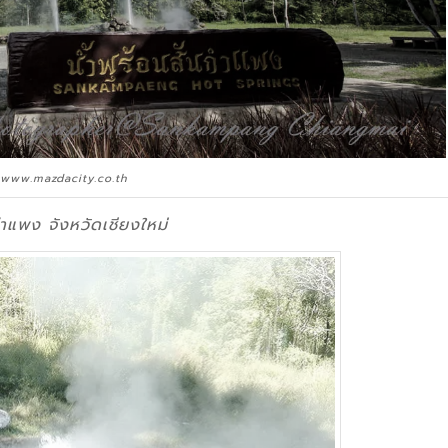
 www.mazdacity.co.th
กําแพง จังหวัดเชียงใหม่