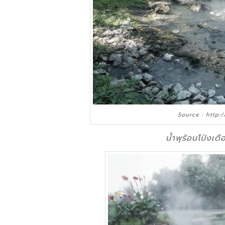
Source : http:
นํ้าพุร้อนโป่งเด