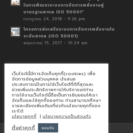
ในการพัฒนาระบบการจัดการพลังงานสู่
มาตรฐานสากล ISO 50001”
กรกฎาคม 24, 2018 - 9:26 pm
โครงการส่งเสริมระบบการจัดการพลังงานใน
ระดับสากล (ISO 50001)
พฤษภาคม 15, 2017 - 10:24 am
เว็บไซต์นี้มีการจัดเก็บคุกกี้(cookies) เพื่อ
Contact
จัดการข้อมูลส่วนบุคคล นำเสนอ
ประสบการณ์ในการใช้เว็บไซต์ที่ดีที่สุดและ
นโยบายคุกกี้
ช่วยเพิ่มประสิทธิภาพการให้บริการแก่ท่าน
นโยบายข้อมูลส่วนบุคคล
การใช้งานเว็บไซต์นี้ถือเป็นการยินยอมให้เรา
จัดเก็บและใช้คุกกี้ของท่าน ท่านสามารถศึกษา
รายละเอียดเพิ่มเติมเกี่ยวกับนโยบายคุกกี้ของ
เราได้
|
นโยบายคุกกี้
นโยบายความเป็นส่วนตัว
ตั้งค่าคุกกี้
ยอมรับ
© Copyright 2015 - iEnergyGuru