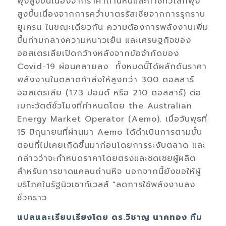
พุ่งสูงขึ้นเนื่องจากราคาถ่านหินและก๊าซทั่วโลกพุ่ง
สูงขึ้นเนื่องจากการคว่ำบาตรรัสเซียจากการรุกราน
ยูเครน ในขณะเดียวกัน ความต้องการพลังงานเพิ่ม
ขึ้นท่ามกลางความหนาวเย็น และเศรษฐกิจของ
ออสเตรเลียเปิดกว้างหลังจากข้อจำกัดของ
Covid-19 ผ่อนคลายลง ทั้งหมดนี้ได้ผลักดันราคา
พลังงานในตลาดค้าส่งให้สูงกว่า 300 ดอลลาร์
ออสเตรเลีย (173 ปอนด์ หรือ 210 ดอลลาร์) ต่อ
เมกะวัตต์ชั่วโมงที่กำหนดโดย the Australian
Energy Market Operator (Aemo). เมื่อวันพุธที่
15 มิถุนายนที่ผ่านมา Aemo ได้ดำเนินการตามขั้น
ตอนที่ไม่เคยเกิดขึ้นมาก่อนโดยการระงับตลาด และ
กล่าวว่าจะกำหนดราคาโดยตรงและชดเชยผู้ผลิต
สำหรับการขาดแคลนถ่านหิจ นอกจากนี้ยังขอให้ผู้
บริโภคในรัฐนิวเซาท์เวลส์ "ลดการใช้พลังงานลง
ชั่วคราว
แปลและเรียบเรียงโดย ดร.วิชาญ นาคทอง ทีม