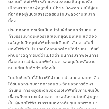
ตลาดค้าส่งไฟฟ้าหลักของออสเตรเลียถูกระงับ
เนื่องจากราคาพุ่งสูงขึ้น Chris Bowen ขอให้ผู้คน
ที่อาศัยอยู่ในนิวเซาธ์เวลส์อนุรักษ์พลังงานให้มาก
ที่สุด
ประเทศออสเตรเลียเป็นหนึ่งในผู้ส่งออกถ่านหินและ
ก๊าซธรรมชาติเหลวรายใหญ่ที่สุดของโลก แต่ต้อง
เผชิญกับวิกฤตไฟฟ้าตั้งแต่เดือนที่แล้ว สามในสี่
ของไฟฟ้าในประเทศยังคงผลิตโดยใช้ถ่านหิน ซึ่งที่
ผ่านมาได้ถูกโจมตีว่าไม่ได้ดำเนินการมากพอในการ
ที่จะลดการปล่อยมลพิษโดยการลงทุนในพลังงาน
หมุนเวียนในสัดส่วนที่สูงขึ้น
โดยในช่วงไม่กี่สัปดาห์ที่ผ่านมา ประเทศออสเตรเลีย
ได้รับผลกระทบจากการหยุดชะงักของการจัดหา
ถ่านหิน การหยุดชะงักของโรงไฟฟ้าที่ใช้ถ่านหินเป็น
เชื้อเพลิงหลายแห่ง และราคาพลังงานโลกที่พุ่งสูง
ขึ้น ผู้ผลิตไฟฟ้าบางรายมองว่าต้นทุนของพวกเขา