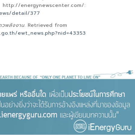
m http://energynewscenter.com/:
ews/detail/377
่าวพลังงาน
. Retrieved from
.go.th/ewt_news.php?nid=43353