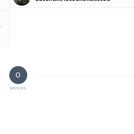
่
0
REPLIES