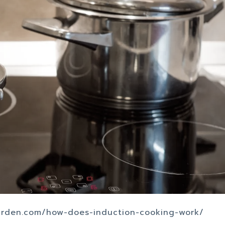
arden.com/how-does-induction-cooking-work/