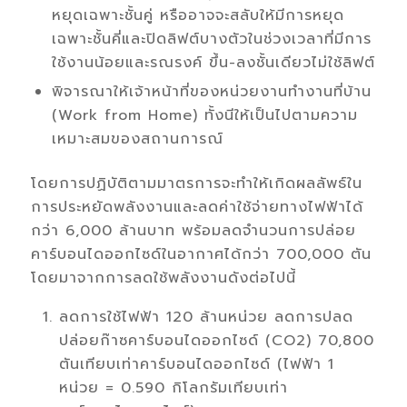
หยุดเฉพาะชั้นคู่ หรืออาจจะสลับให้มีการหยุด
เฉพาะชั้นคี่และปิดลิฟต์บางตัวในช่วงเวลาที่มีการ
ใช้งานน้อยและรณรงค์
ขึ้น
-
ลงชั้นเดียวไม่ใช้ลิฟต์
พิจารณาให้เจ้าหน้าที่ของหน่วยงานทำงานที่บ้าน
(
Work from Home)
ทั้งนี
ให้เป็นไปตามความ
เหมาะสมของสถานการณ์
โดยการปฏิบัติตามมาตรการจะทำให้เกิดผลลัพธ์ใน
การประหยัดพลังงานและลดค่าใช้จ่ายทางไฟฟ้าได้
กว่า
6,000
ล้านบาท พร้อมลดจำนวนการปล่อย
คาร์บอนไดออกไซด์ในอากาศได้กว่า
700,000
ตัน
โดยมาจากการลดใช้พลังงานดังต่อไปนี้
ลดการใช้ไฟฟ้า
120
ล้านหน่วย ลดการปลด
ปล่อยก๊าซคาร์บอนไดออกไซด์ (
CO2) 70,800
ตันเทียบเท่าคาร์บอนไดออกไซด์ (ไฟฟ้า
1
หน่วย =
0.590
กิโลกรัมเทียบเท่า