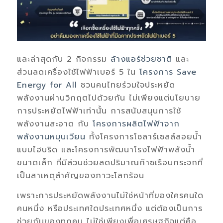
และล่าสุดกับ
2
กิจกรรม
ล้างแอร์ช่วยชาติ
และ
ส่วนลดเครื่องใช้ไฟฟ้าเบอร์
5
ใน
โครงการ
Save
Energy for All
ชวนคนไทย
ร่วมใจประหยัด
พลังงานผ่านวิกฤตไปด้วยกัน
ไม่เพียงแต่นโยบาย
การประหยัดไฟฟ้า
เท่านั้น การสนับสนุน
การใช้
พลังงานสะอาด
กับ
โครงการ
ผลิตไฟฟ้าจาก
พลังงานหมุนเวียน
ทั้งโครงการโซลาร์เซลล์ลอยน้ำ
แบบ
ไฮบริด และโครงการพัฒนาโรงไฟฟ้าพลังน้ำ
ขนาดเล็ก ที่มีส่วน
ช่วยลดปริมาณก๊าซเรือนกระจกที่
เป็นสาเหตุสำคัญของภาวะโลกร้อน
เพราะการประหยัดพลังงานไม่ใช่หน้าที่ของใครคนใด
คนหนึ่ง หรือประเทศใดประเทศหนึ่ง แต่ต้องเป็นการ
ช่วยกันของทุกคน
ไม่ใช่
เพียง
เพื่อเศรษฐกิจแต่คือ