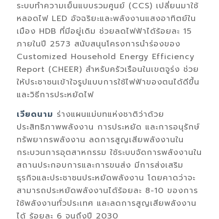
ระบบทำความเย็นแบบรวมศูนย์
(CCS)
เปลี่ยนมาใช้
หลอดไฟ
LED
อัจฉริยะและพลังงานแสงอาทิตย์ใน
เมือง
HDB
ที่มีอยู่เดิม ช่วยลดไฟฟ้าได้ร้อยละ
15
ภายในปี
2573
สนับสนุน
โครงการนำร่องของ
Customized Household Energy Efficiency
Report (CHEER)
สำหรับครัวเรือนในเขต
จูร่ง ช่วย
ให้ประชาชนเข้าใจรูปแบบการใช้ไฟฟ้าของตนได้ดีขึ้น
และวิธีการประหยัดไฟ
เวียดนาม
ร่างแผนแม่บทแห่งชาติว่าด้วย
ประสิทธิภาพพลังงาน การประหยัด และการอนุรักษ์
ทรัพยากร
พลังงาน
ลดการสูญเสียพลังงานใน
กระบวนการอุตสาหกรรม ใช้ระบบจัดการพลังงานใน
สถานประกอบการและการขนส่ง
มีการ
ส่งเสริม
ธุรกิจและประชาชนประหยัดพลังงาน โดยคาดว่าจะ
สามารถประหยัดพลังงานได้ร้อยละ
8
-
10
ของการ
ใช้พลังงานทั่วประเทศ และลดการสูญเสียพลังงาน
ได้ ร้อยละ
6
จนถึงปี
2030