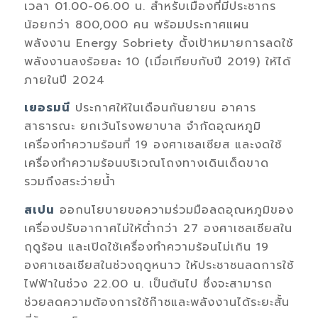
เวลา
0
1.00
-
0
6.00
น. สำหรับเมืองที่มีประชากร
น้อยกว่า
800,000
คน พร้อม
ประกาศแผน
พลังงาน
Energy Sobriety
ตั้งเป้าหมายการลดใช้
พลังงานลงร้อยละ
10
(
เมื่อเทียบกับปี
2019)
ให้ได้
ภายในปี
2024
เยอรมนี
ประกาศ
ให้ใน
เดือนกันยายน
อา
ค
าร
สาธารณะ ยกเว้นโรงพยาบาล จำกัดอุณหภูมิ
เครื่องทำความร้อนที่
19
องศาเซลเซียส
และงดใช้
เ
ครื่องทำความร้อนบริเวณโถงทางเดินเด็ดขาด
รวมถึงสระว่ายน้ำ
สเปน
ออกนโยบายขอความร่วมมือลดอุณหภูมิของ
เครื่องปรับอากาศไม่ให้ต่ำกว่า
27
องศาเซลเซียสใน
ฤดูร้อน และเปิด
ใช้
เครื่องทำความร้อนไม่เกิน
19
องศาเซลเซียสในช่วงฤดูหนาว ให้ประชาชนลดการใช้
ไฟฟ้าในช่วง
22.00
น. เป็นต้นไป ซึ่ง
จะ
สามารถ
ช่วยลดความต้องการใช้ก๊าซและพลังงานได้ระยะสั้น