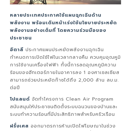
หลายประเทศ
ประกาศใช้แผนฉุกเฉินด้าน
พลังงาน พร้อมเดินหน้าเร่งใช้นโยบายประหยัด
พลังงานอย่างเต็มที่ โดยความร่วมมือของ
ประชาชน
อิตาลี
ประกาศแผนประหยัดพลังงานฉุกเฉิน
กำหนดการเปิดใช้ไฟในเวลากลางคืน ควบคุมอุณหูมิ
การใช้งานเครื่องไฟฟ้า
ทั้งนี้
การลดอุณหภูมิความ
ร้อน
ของ
ฮีทเตอร์
ภายในอาคาร
ลง
1
องศาเซลเซียส
สามารถช่วย
ประหยัดก๊าซได้ถึง
2,000
ล้าน ลบ.ม.
ต่อปี
โปแลนด์
จัดทำโครงการ
Clean Air Program
สนับสนุนให้ประชาชนติดตั้งระบบฉนวนของบ้านและ
ระบบทำความร้อนที่มีประสิทธิภาพสำหรับครัวเรือน
ฝรั่งเศส
ออกมาตรการ
ห้ามเปิดไฟโฆษณาในช่วง