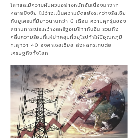
โลก
และมีความ
ผันผวนอย่างหนักอันเนื่องมาจาก
หลายปัจจัย
ไม่ว่าจะเป็นความขัดแย้งระหว่าง
รัส
เซีย
กับยูเครน
ที่มี
ยาวนานกว่า
6
เดือน
ความคุกรุ่นของ
สถานการณ์ระหว่างสหรัฐอเมริกากับจีน รวมถึง
คลื่นความร้อน
ที่แผ่ปกคลุมทั่วยุโรปทำให้มี
อุณหภูมิ
ทะลุกว่า
40
องศาเซลเซียส
ส่งผลกระทบต่อ
เศรษฐกิจทั้งโลก