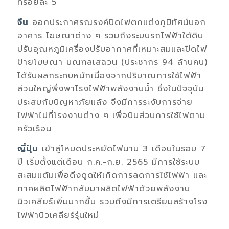
ที่ร้อยละ
5
จีน
ออกประกาศรณรงค์ปิดไฟตกแต่งภูมิทัศน์นอก
อาคาร โฆษณาต่าง
ๆ รวมถึงระบบรถไฟฟ้าใต้ดิน
ปรับอุณหภูมิเครื่องปรับอากาศที่เหมาะสมและปิดไฟ
ป้ายโฆษณา มณฑลเสฉวน (ประชากร
94
ล้านคน)
ได้รับผลกระทบหนักเนื่อง
จาก
ปริมาณการใช้ไฟฟ้า
ส่วนใหญ่พึ่งพาโรงไฟฟ้าพลังงานน้ำ ซึ่งในปัจจุบัน
ประสบกับปัญหาภัยแล้ง จึงมีการระงับการจ่าย
ไฟฟ้าไปที่โรงงานต่าง
ๆ เพื่อปันส่วน
การใช้ไฟตาม
ครัวเรือน
ญี่ปุ่น
เข้าสู่โหมดประหยัดไฟนาน
3
เดือนในรอบ
7
ปี เริ่มตั้งแต่เดือน ก.ค.
-
ก.ย.
2565
มีการใช้
ระบบ
สะสมแต้มเพื่อดึงดูด
ให้เกิด
การลดการใช้ไฟฟ้า
และ
ภาคผลิตไฟฟ้า
กลับมาผลิตไฟฟ้าด้วยพลังงาน
นิวเคลียร์เพิ่มมา
ก
ขึ้น
รวมถึง
มีการ
เตรียมสร้างโรง
ไฟฟ้านิวเคลียร์รุ่นใหม่